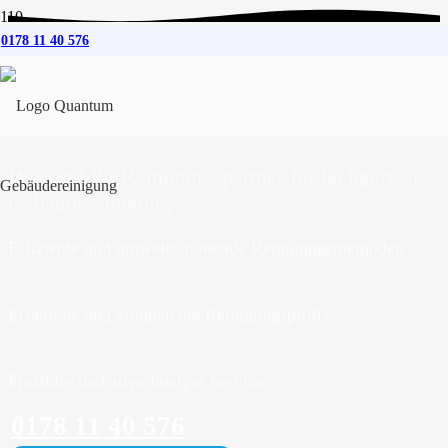
0178 11 40 576
Gebäudereinigung
für
Wismar
Wir sind Ihr Reinigungspartner für fachgerechte
Gebäudereinigung
Effiziente und umweltschonende Reinigungsmethoden
Erfahrene und kompetente Reinigungsprofis
Flexibler und zuverlässiger Service
0178 11 40 576