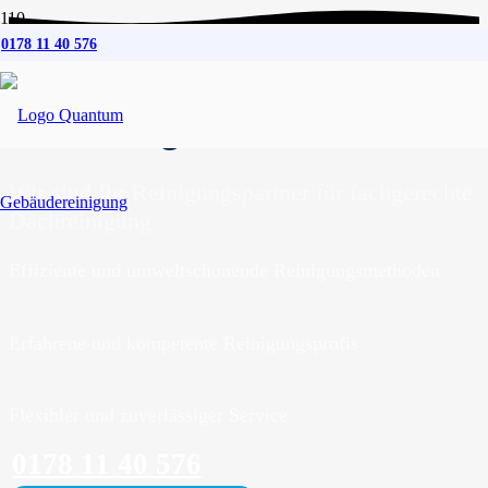
0178 11 40 576
Dachreinigung
in
Hamburg
Wir sind Ihr Reinigungspartner für fachgerechte
Dachreinigung
Effiziente und umweltschonende Reinigungsmethoden
Erfahrene und kompetente Reinigungsprofis
Flexibler und zuverlässiger Service
0178 11 40 576