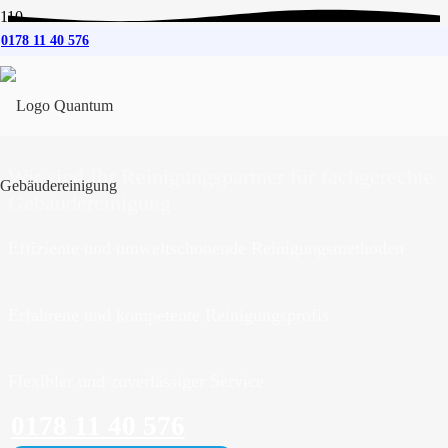
0178 11 40 576
Gebäudereinigung
für
Trier
Wir sind Ihr Reinigungspartner für fachgerechte
Gebäudereinigung
Effiziente und umweltschonende Reinigungsmethoden
Erfahrene und kompetente Reinigungsprofis
Flexibler und zuverlässiger Service
0178 11 40 576