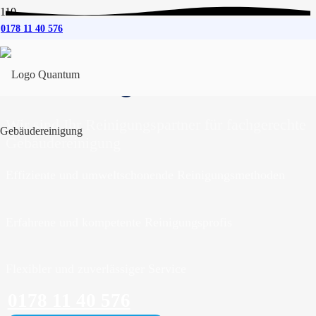
0178 11 40 576
Gebäudereinigung
für
Oldenburg
Wir sind Ihr Reinigungspartner für fachgerechte
Gebäudereinigung
Effiziente und umweltschonende Reinigungsmethoden
Erfahrene und kompetente Reinigungsprofis
Flexibler und zuverlässiger Service
0178 11 40 576