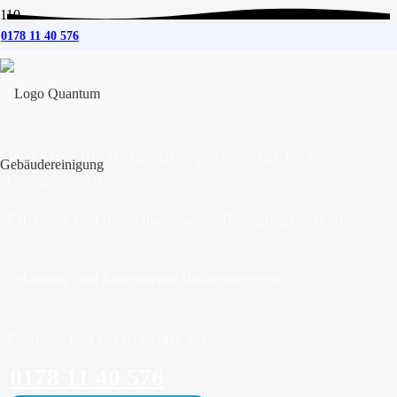
0178 11 40 576
Gebäudereinigung
für
Wisch
Wir sind Ihr Reinigungspartner für fachgerechte
Gebäudereinigung
Effiziente und umweltschonende Reinigungsmethoden
Erfahrene und kompetente Reinigungsprofis
Flexibler und zuverlässiger Service
0178 11 40 576