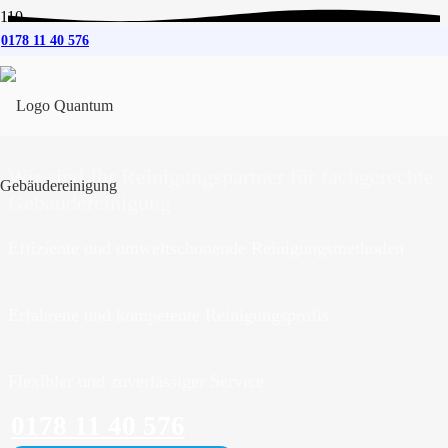
0178 11 40 576
Gebäudereinigung
für
Travenhorst
Wir sind Ihr Reinigungspartner für fachgerechte
Gebäudereinigung
Effiziente und umweltschonende Reinigungsmethoden
Erfahrene und kompetente Reinigungsprofis
Flexibler und zuverlässiger Service
0178 11 40 576