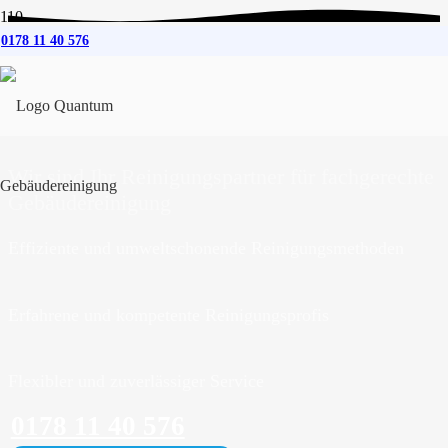
0178 11 40 576
Gebäudereinigung
für
Schwartbuck
Wir sind Ihr Reinigungspartner für fachgerechte
Gebäudereinigung
Effiziente und umweltschonende Reinigungsmethoden
Erfahrene und kompetente Reinigungsprofis
Flexibler und zuverlässiger Service
0178 11 40 576