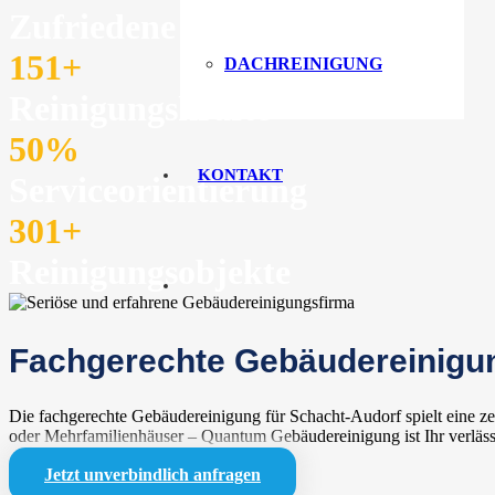
Zufriedene Kunden
151
+
DACHREINIGUNG
Reinigungskräfte
50
%
KONTAKT
Serviceorientierung
301
+
Reinigungsobjekte
Fachgerechte Gebäudereinigun
Die fachgerechte Gebäudereinigung für Schacht-Audorf spielt eine 
oder Mehrfamilienhäuser – Quantum Gebäudereinigung ist Ihr verlässl
Jetzt unverbindlich anfragen