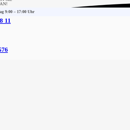
 AN!
tag 9:00 – 17:00 Uhr
8 11
hacht-Audorf
 Gebäudereinigung
576