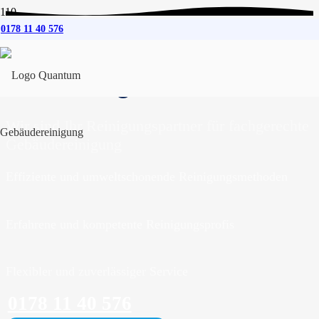
0178 11 40 576
Gebäudereinigung
für
Ratzeburg
Wir sind Ihr Reinigungspartner für fachgerechte
Gebäudereinigung
Effiziente und umweltschonende Reinigungsmethoden
Erfahrene und kompetente Reinigungsprofis
Flexibler und zuverlässiger Service
0178 11 40 576