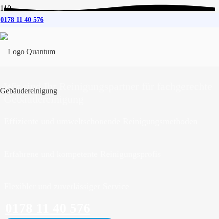
0178 11 40 576
Gebäudereinigung
für
Panker
Wir sind Ihr Reinigungspartner für fachgerechte
Gebäudereinigung
Effiziente und umweltschonende Reinigungsmethoden
Erfahrene und kompetente Reinigungsprofis
Flexibler und zuverlässiger Service
0178 11 40 576