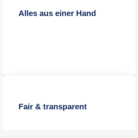
Alles aus einer Hand
Kompetente Reinigungskräfte
Effiziente Reinigungsmethoden
Jahrelange Erfahrung
Fair & transparent
Kostenloses Angebot
Attraktive Preisgestaltung