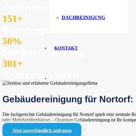
Zufriedene Kunden
151
+
DACHREINIGUNG
Reinigungskräfte
50
%
KONTAKT
Serviceorientierung
301
+
Reinigungsobjekte
Gebäudereinigung für Nortorf: 
Die fachgerechte Gebäudereinigung für Nortorf spielt eine zentrale 
oder Mehrfamilienhäuser – Quantum Gebäudereinigung ist Ihr kompete
Jetzt unverbindlich anfragen