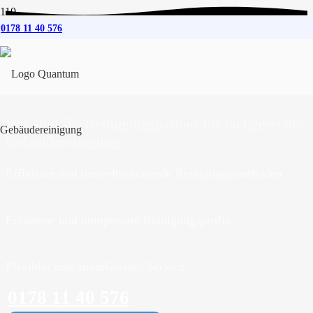
0178 11 40 576
Gebäudereinigung
für
Kiebitzreihe
Wir sind Ihr Reinigungspartner für fachgerechte
Gebäudereinigung
Effiziente und umweltschonende Reinigungsmethoden
Erfahrene und kompetente Reinigungsprofis
Flexibler und zuverlässiger Service
0178 11 40 576