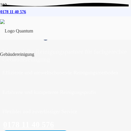
0178 11 40 576
Gebäudereinigung
für
Hamburg-Allermöhe
Wir sind Ihr Reinigungspartner für fachgerechte
Gebäudereinigung
Effiziente und umweltschonende Reinigungsmethoden
Erfahrene und kompetente Reinigungsprofis
Flexibler und zuverlässiger Service
0178 11 40 576