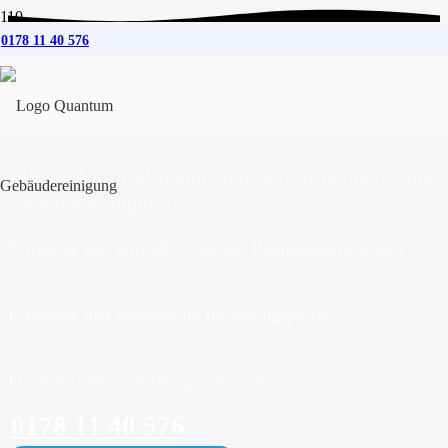
0178 11 40 576
Gebäudereinigung
für
Großenwiehe
Wir sind Ihr Reinigungspartner für fachgerechte
Gebäudereinigung
Effiziente und umweltschonende Reinigungsmethoden
Erfahrene und kompetente Reinigungsprofis
Flexibler und zuverlässiger Service
0178 11 40 576