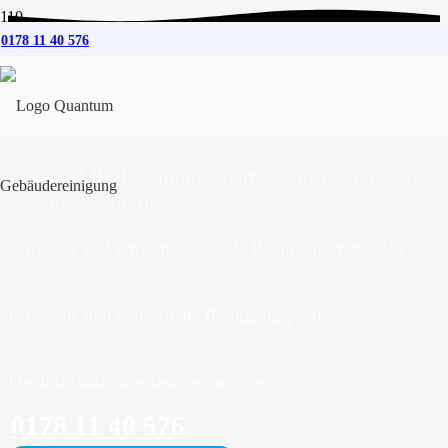
0178 11 40 576
Gebäudereinigung
für
Friedrichsholm
Wir sind Ihr Reinigungspartner für fachgerechte
Gebäudereinigung
Effiziente und umweltschonende Reinigungsmethoden
Erfahrene und kompetente Reinigungsprofis
Flexibler und zuverlässiger Service
0178 11 40 576