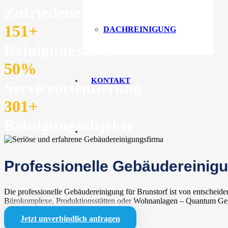
Zufriedene Kunden
151
+
DACHREINIGUNG
Reinigungskräfte
50
%
KONTAKT
Serviceorientierung
301
+
Reinigungsobjekte
Professionelle Gebäudereinigu
Die professionelle Gebäudereinigung für Brunstorf ist von entschei
Bürokomplexe, Produktionsstätten oder Wohnanlagen – Quantum Gebäud
Jetzt unverbindlich anfragen