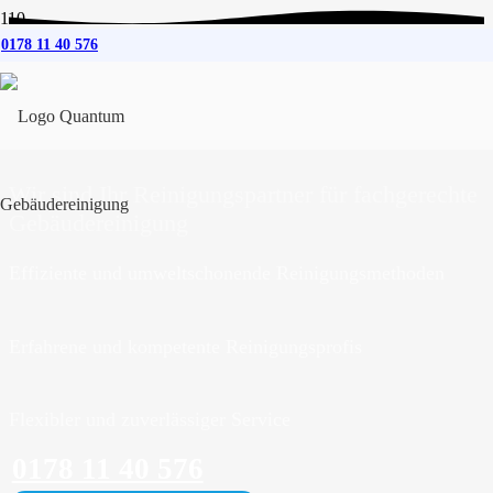
0178 11 40 576
Gebäudereinigung
für
Breitenfelde
Wir sind Ihr Reinigungspartner für fachgerechte
Gebäudereinigung
Effiziente und umweltschonende Reinigungsmethoden
Erfahrene und kompetente Reinigungsprofis
Flexibler und zuverlässiger Service
0178 11 40 576