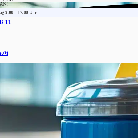
 AN!
tag 9:00 – 17:00 Uhr
8 11
rsbüttel
 Gebäudereinigung
576