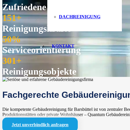
Zufriedene Kunden
151
+
DACHREINIGUNG
Reinigungskräfte
50
%
KONTAKT
Serviceorientierung
301
+
Reinigungsobjekte
Fachgerechte Gebäudereinigun
Die kompetente Gebäudereinigung für Barsbüttel ist von zentraler B
Produktionsstätten oder private Wohnhäuser – Quantum Gebäudereinigun
Jetzt unverbindlich anfragen