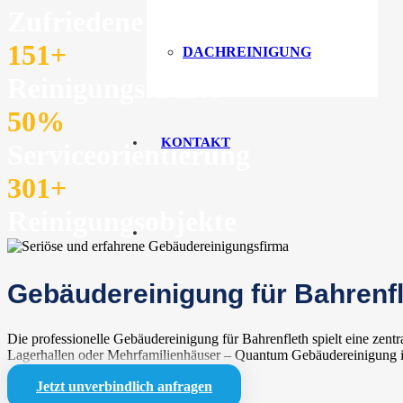
Zufriedene Kunden
151
+
DACHREINIGUNG
Reinigungskräfte
50
%
KONTAKT
Serviceorientierung
301
+
Reinigungsobjekte
Gebäudereinigung für Bahrenfle
Die professionelle Gebäudereinigung für Bahrenfleth spielt eine zen
Lagerhallen oder Mehrfamilienhäuser – Quantum Gebäudereinigung ist
Jetzt unverbindlich anfragen