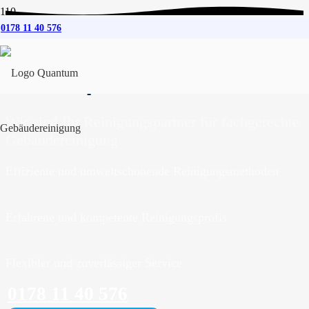
0178 11 40 576
Gebäudereinigung
für
Achtrup
Wir sind Ihr Reinigungspartner für fachgerechte
Gebäudereinigung
Effiziente und umweltschonende Reinigungsmethoden
Erfahrene und kompetente Reinigungsprofis
Flexibler und zuverlässiger Service
0178 11 40 576