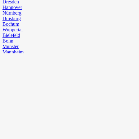
Dresden
Hannover
Nürnberg
Duisburg
Bochum
Wuppertal
Bielefeld
Bonn
Münster
Mannheim
Karlsruhe
Augsburg
Wiesbaden
Mönchengladbach
Gelsenkirchen
Aachen
Braunschweig
Chemnitz⁠
Kiel
Halle (Saale)
Magdeburg
Freiburg im Breisgau
Krefeld
Mainz
Erfurt