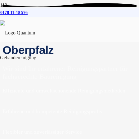
0178 11 40 576
Baureinigung
für
Neumarkt in der
Oberpfalz
Wir sind Ihr erfahrener Reinigungspartner für
fachgerechte Baureinigung
Effiziente und umweltschonende Reinigungsmethoden
Erfahrene und kompetente Reinigungsprofis
Flexibler und zuverlässiger Service