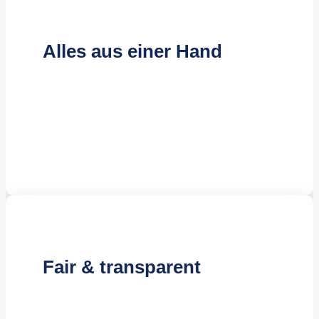
Alles aus einer Hand
Kompetente Reinigungskräfte
Effiziente Reinigungsmethoden
Jahrelange Erfahrung
Fair & transparent
Kostenloses Angebot