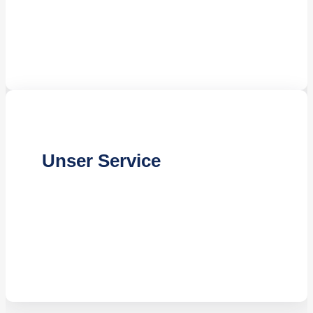
Attraktive Preisgestaltung
Flexible Vertragslaufzeiten
Unser Service
Professionelle Beratung
Gründliche Auftragsplanung
Zuverlässige Durchführung