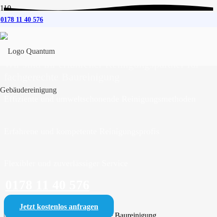
0178 11 40 576
Baureinigung
für Nettetal
Wir sind Ihr erfahrener Reinigungspartner für
fachgerechte Baureinigung
Effiziente und umweltschonende Reinigungsmethoden
Erfahrene und kompetente Reinigungsprofis
Flexibler und zuverlässiger Service
0178 11 40 576
Jetzt kostenlos anfragen