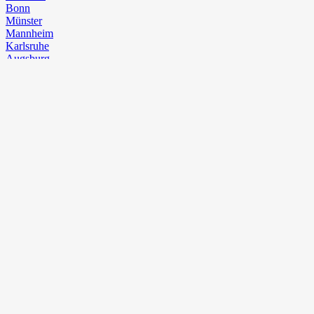
Bonn
Münster
Mannheim
Karlsruhe
Augsburg
Wiesbaden
Mönchengladbach
Gelsenkirchen
Aachen
Braunschweig
Chemnitz⁠
Kiel
Halle (Saale)
Magdeburg
Freiburg im Breisgau
Krefeld
Mainz
Erfurt
Oberhausen
Rostock
Kassel
Hagen
Potsdam
Saarbrücken
Hamm