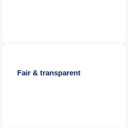
Kompetente Reinigungskräfte
Effiziente Reinigungsmethoden
Jahrelange Erfahrung
Fair & transparent
Kostenloses Angebot
Attraktive Preisgestaltung
Flexible Vertragslaufzeiten