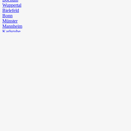
Wuppertal
Bielefeld
Bonn
Münster
Mannheim
Karlsruhe
Augsburg
Wiesbaden
Mönchengladbach
Gelsenkirchen
Aachen
Braunschweig
Chemnitz⁠
Kiel
Halle (Saale)
Magdeburg
Freiburg im Breisgau
Krefeld
Mainz
Erfurt
Oberhausen
Rostock
Kassel
Hagen