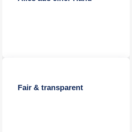
Kompetente Reinigungskräfte
Effiziente Reinigungsmethoden
Jahrelange Erfahrung
Fair & transparent
Kostenloses Angebot
Attraktive Preisgestaltung
Flexible Vertragslaufzeiten