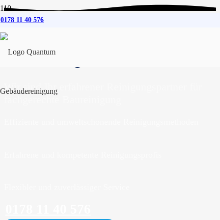
0178 11 40 576
Baureinigung
für
Homburg
Wir sind Ihr erfahrener Reinigungspartner für
fachgerechte Baureinigung
Effiziente und umweltschonende Reinigungsmethoden
Erfahrene und kompetente Reinigungsprofis
Flexibler und zuverlässiger Service
0178 11 40 576