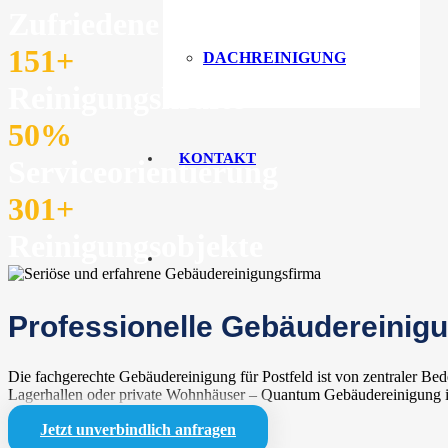
Zufriedene Kunden
151
+
DACHREINIGUNG
Reinigungskräfte
50
%
KONTAKT
Serviceorientierung
301
+
Reinigungsobjekte
Professionelle Gebäudereinigu
Die fachgerechte Gebäudereinigung für Postfeld ist von zentraler B
Lagerhallen oder private Wohnhäuser – Quantum Gebäudereinigung ist 
Jetzt unverbindlich anfragen