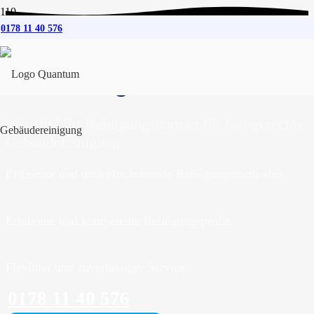
0178 11 40 576
Gebäudereinigung
für
Pinneberg
Wir sind Ihr Reinigungspartner für fachgerechte
Gebäudereinigung
Effiziente und umweltschonende Reinigungsmethoden
Erfahrene und kompetente Reinigungsprofis
Flexibler und zuverlässiger Service
0178 11 40 576