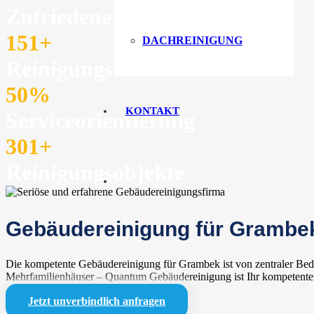
Zufriedene Kunden
151
+
DACHREINIGUNG
Reinigungskräfte
50
%
KONTAKT
Serviceorientierung
301
+
Reinigungsobjekte
Gebäudereinigung für Grambek:
Die kompetente Gebäudereinigung für Grambek ist von zentraler Bed
Mehrfamilienhäuser – Quantum Gebäudereinigung ist Ihr kompetenter 
Jetzt unverbindlich anfragen