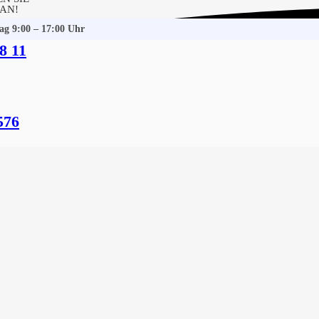
 AN!
tag 9:00 – 17:00 Uhr
8 11
stedt-Braderup (Sylt)
chgerechte Baureinigung
576