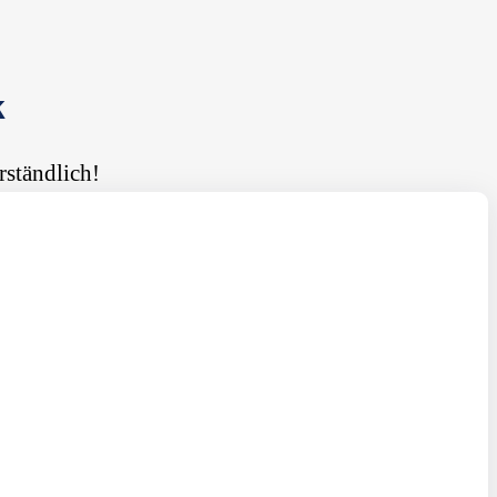
k
rständlich!