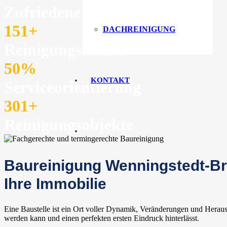
Zufriedene Kunden
151
+
DACHREINIGUNG
Reinigungskräfte
50
%
KONTAKT
Serviceorientierung
301
+
Reinigungsobjekte
Baureinigung Wenningstedt-Bra
Ihre Immobilie
Eine Baustelle ist ein Ort voller Dynamik, Veränderungen und Heraus
werden kann und einen perfekten ersten Eindruck hinterlässt.